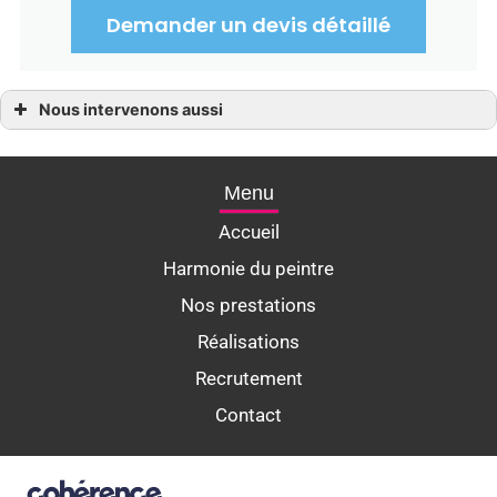
Demander un devis détaillé
Nous intervenons aussi
Décoration intérieure
Décoration intérieure Arradon
Décoration intérieure Auray
Décoration intérieure Baden
Menu
Décoration intérieure Larmor-Baden
Décoration intérieure Sainte-Anne-d’Auray
Accueil
Décoration intérieure Brech
Décoration intérieure Carnac
Harmonie du peintre
Décoration intérieure Sarzeau
Décoration intérieure Crach
Nos prestations
Décoration intérieure La Trinité-sur-Mer
Décoration intérieure Le Bono
Décoration intérieure Ploemel
Réalisations
Décoration intérieure Pluneret
Décoration intérieure Ploeren
Recrutement
Décoration intérieure Vannes
Contact